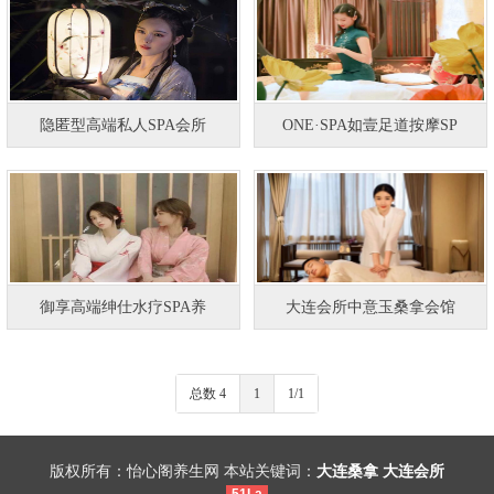
隐匿型高端私人SPA会所
ONE·SPA如壹足道按摩SP
御享高端绅仕水疗SPA养
大连会所中意玉桑拿会馆
总数 4
1
1/1
版权所有：怡心阁养生网 本站关键词：
大连桑拿
大连会所